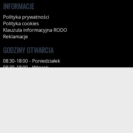
INFORMACJE
Polityka prywatności
Polityka cookies
Klauzula informacyjna RODO
Reklamacje
GODZINY OTWARCIA
08:30-18:00 - Poniedziałek
08:30-18:00 - Wtorek
08:30-18:00 - Środa
08:30-18:00 - Czwartek
08:30-18:00 - Piątek
09:00-13:00 - Sobota
KONTAKT
Tel: 516677037
97-300 Piotrków Trybunalski
Kontakt: przez formularz