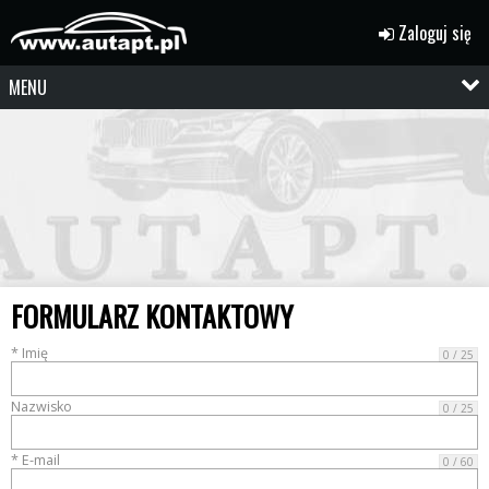
Zaloguj się
MENU
FORMULARZ KONTAKTOWY
* Imię
0 / 25
Nazwisko
0 / 25
* E-mail
0 / 60